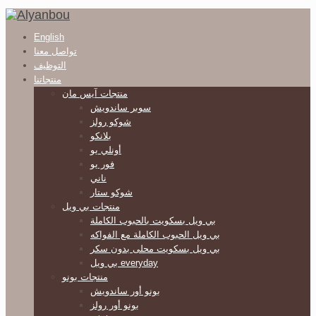
English
تواصل معنا
التوظيف
منتجاتنا
منتجات آيس مان
سوبر ساندويش
شوكو رولز
بلانكو
أونلي يو
فور يو
ناني
شوكو ستار
منتجات بي ويل
بي ويل بسكويت بالحبوب الكاملة
بي ويل الحبوب الكاملة مع الفواكه
بي ويل بسكويت محلى بدون سكر
بي ويل everyday
منتجات بونو
بونو أور ساندويش
بونو أور رولز