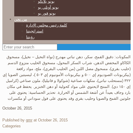
بونو بلانكو
بونو آونلي يو
بونو فور يو
من نحن
كلمة رئيس مجلس الإدارة
استراتجيتنا
رؤيتنا
المكونات: دقيق القمح، سكر، دهن نباتي مهدرج (نواة النخيل – نخيل)، مسحوق
الكاكاو المخفض الدهن، شراب السكر المحول، مسحوق الحليب منزوع الدسم
(حليب بقري)، مسحوق مصل اللبن (من الحليب البقري)، ملح، مواد رافعة
(بيكربونات الصوديوم إي ٥٠٠ و بيكربونات الأمونيوم إي ٥٠٣ )، ليسيتين الصويا إي
٣٢٢ (مستحلب نباتي)، منكهات صناعية (شوكولا و فانيليا)، ملون صناعي (كراميل
إي ١٥٠ دي). المنتج لايحتوي على مواد كحولية أو دهن الخنزير. يحفظ في مكان
بارد وجاف بعيداً عن أشعة الشمس أو الحرارة. تحذير الحساسية: يحتوي على
جلوتين القمح والصويا وحليب بقري وقد يحتوي على فول سوداني أو مكسرات
October 26, 2015
Published by
gmr
at
October 26, 2015
Categories