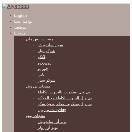
English
تواصل معنا
التوظيف
منتجاتنا
منتجات آيس مان
سوبر ساندويش
شوكو رولز
بلانكو
أونلي يو
فور يو
ناني
شوكو ستار
منتجات بي ويل
بي ويل بسكويت بالحبوب الكاملة
بي ويل الحبوب الكاملة مع الفواكه
بي ويل بسكويت محلى بدون سكر
بي ويل everyday
منتجات بونو
بونو أور ساندويش
بونو أور رولز