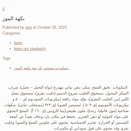
0
نكهة الموز
Published by
gmr
at
October 26, 2015
Categories
bono
bono our sandwich
Tags
بسكويت محشو بكريمة نكهة الموز ‬
‬ المكونات: دقيق القمح، سكر، دهن نباتي مهدرج (نواة النخيل – نخيل)، شراب
السكر المحول، مسحوق الحليب منزوع الدسم (حليب بقري)، مسحوق مصل
اللبن (من الحليب البقري)، ملح، مواد رافعة (بيكربونات الصوديوم إي ٥٠٠ و
بيكربونات الأمونيوم إي ٥٠٣ )، ليسيتين الصويا إي ٣٢٢ (مستحلب نباتي)، منكهات
صناعية (موز، فانيليا، زبدة)، ملون طبيعي(بيتا كاروتين إي ١٦٠ أ). المنتج لايحتوي
على مواد كحولية أو دهن الخنزير. يحفظ في مكان بارد وجاف بعيداً عن أشعة
الشمس أو الحرارة. تحذير الحساسية: يحتوي على جلوتين القمح والصويا وحليب
بقري وقد يحتوي على فول سوداني أو مكسرات