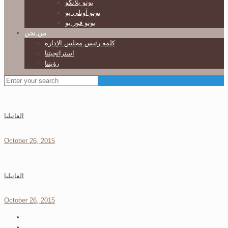
بونو بلانكو
بونو آونلي يو
بونو فور يو
من نحن
كلمة رئيس مجلس الإدارة
استراتجيتنا
رؤيتنا
الفانيليا
October 26, 2015
الفانيليا
October 26, 2015